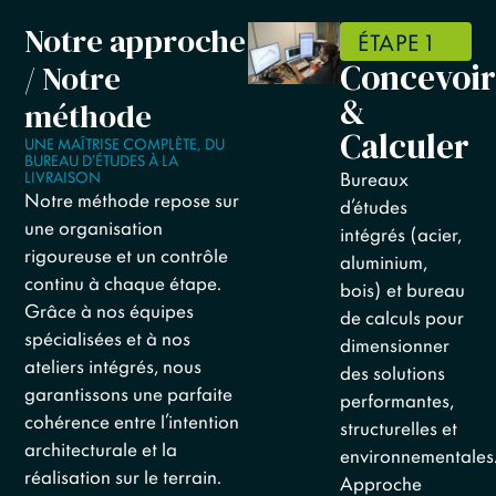
Notre approche
ÉTAPE 1
Concevoir
/ Notre
&
méthode
Calculer
UNE MAÎTRISE COMPLÈTE, DU
BUREAU D’ÉTUDES À LA
Bureaux
LIVRAISON
Notre méthode repose sur
d’études
une organisation
intégrés (acier,
rigoureuse et un contrôle
aluminium,
continu à chaque étape.
bois) et bureau
Grâce à nos équipes
de calculs pour
spécialisées et à nos
dimensionner
ateliers intégrés, nous
des solutions
garantissons une parfaite
performantes,
cohérence entre l’intention
structurelles et
architecturale et la
environnementales
réalisation sur le terrain.
Approche