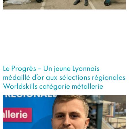
Depuis bientôt 130 ans, cette entreprise familiale de
menuiserie métallique participe aux grands projets
urbains de la métropole de Lyon. Avec un marché
florissant, Lenoir Metallerie prévoit d’ailleurs d’agrandir
ses locaux de la rue du Marais, à Villeurbanne. C’est un
acteur discret du milieu industriel rhodanien et pourtant il
prend part à de nombreux chantiers […]
Le Progrès – Un jeune Lyonnais
médaillé d’or aux sélections régionales
Worldskills catégorie métallerie