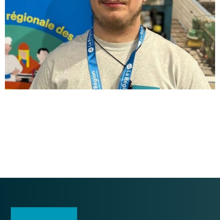
Il affrontera en septembre 2023 à Lyon ses homologues
métalliers des autres régions pour disputer une place
dans l’équipe de France Worldskills. Le Lyonnais Vivien
Berrier, 20 ans, en BTS Structure métallique au CFAI
Occitanie de Baillargues (Hérault) et en alternance dans
l’entreprise Lenoir Métallerie à Villeurbanne, a reçu la
médaille d’or des sélections régionales WorldSkills […]